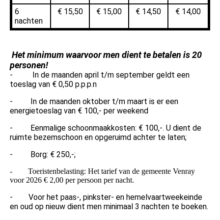
6
€ 15,50
€ 15,00
€ 14,50
€ 14,00
nachten
Het minimum waarvoor men dient te betalen is 20
personen!
- In de maanden april t/m september geldt een
toeslag van € 0,50 p.p.p.n
- In de maanden oktober t/m maart is er een
energietoeslag van € 100,- per weekend
- Eenmalige schoonmaakkosten: € 100,-. U dient de
ruimte bezemschoon en opgeruimd achter te laten;
- Borg: € 250,-;
- Toeristenbelasting: Het tarief van de gemeente Venray
voor 2026 € 2,00 per persoon per nacht.
- Voor het paas-, pinkster- en hemelvaartweekeinde
en oud op nieuw dient men minimaal 3 nachten te boeken.