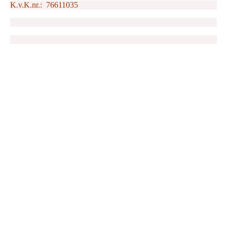
K.v.K.nr.: 76611035